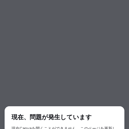
ダイアログの開始
現在、問題が発生しています
現在Canvaを開くことができません。このページを更新し